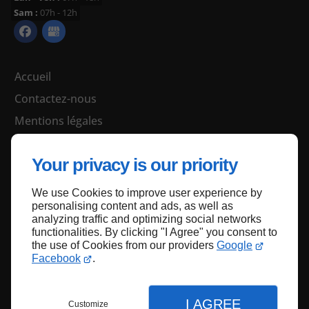
Sam :
07h - 12h
Accueil
Contactez-nous
Mentions légales
Plan du site
Your privacy is our priority
We use Cookies to improve user experience by
Haut de page
personalising content and ads, as well as
analyzing traffic and optimizing social networks
functionalities. By clicking "I Agree" you consent to
the use of Cookies from our providers
Google
Facebook
.
I AGREE
Customize